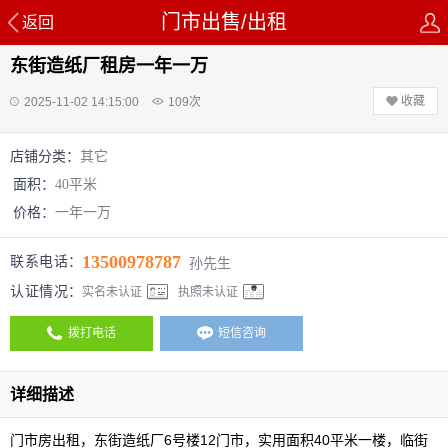
门市出售/出租
返回
东街造纸厂租房一年一万
收藏
2025-11-02 14:15:00
109
次
店铺分类：
其它
面积：
40平米
价格：
一年一万
13500978787
联系电话：
孙先生
认证情况：
实名未认证
执照未认证
拨打电话
短信咨询
详细描述
门市房出租，东街造纸厂6号楼12门市，实用面积40平米一楼，临街