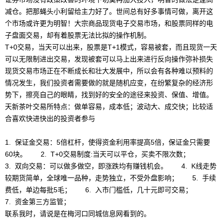
减仓。把那蝇头小利留给主力好了。世间总有好多事情可做，离开这
个市场或许更为明智！大宗商品现货电子交易市场，和股票同样的电
子盘面交易，却有着股票无法比拟的操作机制。
T+0交易，当天可以出来，股票是T+1模式，容易被套，而且现货一天
可以无限制进出交易，发现被套可以马上出来进行反向操作弥补损失
现货交易市场正在不断成长和壮大发展中，所以会有各种难以预料的
情况发生，我们投资者需要做的就是随机应变，在纷繁复杂的经济形
势下，擦亮自己的眼睛，找到好的安全的途径来投资、保值、增值。
天新茶叶交易所特点：做单容易，成本低；波动大、成交快；比较适
合喜欢快进快出的投资者参与
1. 保证金交易：5倍杠杆，使得资金利用率提高5倍，保证金只需要
60块。 2. T+0交易制度:当天可以平仓，买卖不限次数；
3. 双向交易：可以做多做空，即涨跌均有赚钱机会。 4. K线走势
较期货简单，全球唯一品种，走势独立，不受外盘影响； 5. 手续
费低，单边每批5毛； 6. 入市门槛低，几十元即可交易；
7. 资金第三方监管；
联系我时，请说是在梅河口同城信息网看到的。