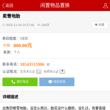
闲置物品置换
返回
卖雪地胎
收藏
2025-11-04 14:27:48
194
次
新旧程度：
9成新
800.00元
价格：
来源：
个人
18543515986
联系电话：
何
认证情况：
实名未认证
执照未认证
拨打电话
短信咨询
详细描述
出售四根雪地胎，没怎么用过，胎花没什么磨损，没扎过，有要直接