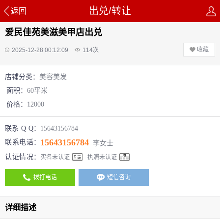
出兑/转让
返回
爱民佳苑美滋美甲店出兑
收藏
2025-12-28 00:12:09
114
次
店铺分类：
美容美发
面积：
60平米
价格：
12000
联系 Q Q：
15643156784
15643156784
联系电话：
李女士
认证情况：
实名未认证
执照未认证
拨打电话
短信咨询
详细描述