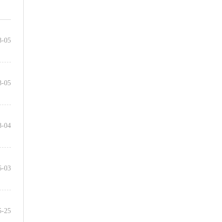
8-05
8-05
8-04
6-03
5-25