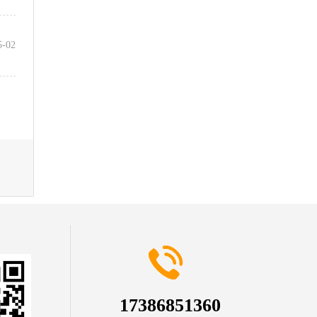
5-02
17386851360