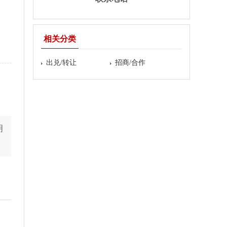
相关分类
出兑/转让
招商/合作
明