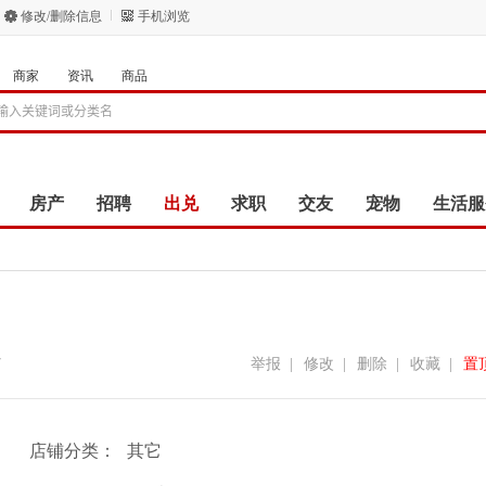
修改/删除信息
手机浏览
商家
资讯
商品
房产
招聘
出兑
求职
交友
宠物
生活服
7
举报
|
修改
|
删除
|
收藏
|
置
店铺分类：
其它