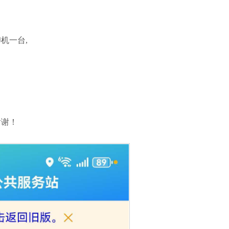
印机一台,
谢谢！