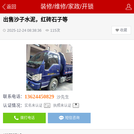
装修/维修/家政/开锁
返回
出售沙子水泥，红砖石子等
收藏
2025-12-24 08:38:36
115
次
13624450829
联系电话：
沙先生
认证情况：
实名未认证
执照未认证
拨打电话
短信咨询