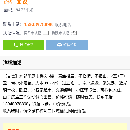
面议
价格：
面积：
94.22平米
15948978898
联系电话：
联系电话
认证情况：
实名未认证
执照未认证
拨打电话
短信咨询
详细描述
【吉售】水郡华庭电梯房6楼，黄金楼层，不临街，不把山。2室1厅1
卫，带小外阳台。房本94.22㎡，过五唯一。南北通透，采光足，近光
明学校，欧亚，兴客家超市。交通便利，小区环境佳，可拎包入住，
由于房主工作调动诚心出售，价格可谈，随时看房。联系电话
15948978898，微信同步。中介勿扰。
联系我时，请说是在梅河口同城信息网看到的。