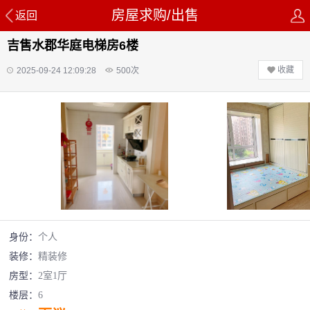
房屋求购/出售
返回
吉售水郡华庭电梯房6楼
收藏
2025-09-24 12:09:28
500
次
身份：
个人
装修：
精装修
房型：
2室1厅
楼层：
6